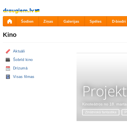
Pāriet
uz
saturu
Šodien
Ziņas
Galerijas
Spēles
D-biedri
Kino
Aktuāli
Šobrīd kino
Drīzumā
Visas filmas
Projekt
Kinoteātros no 18. marta
Zinātniskā fantastika
P