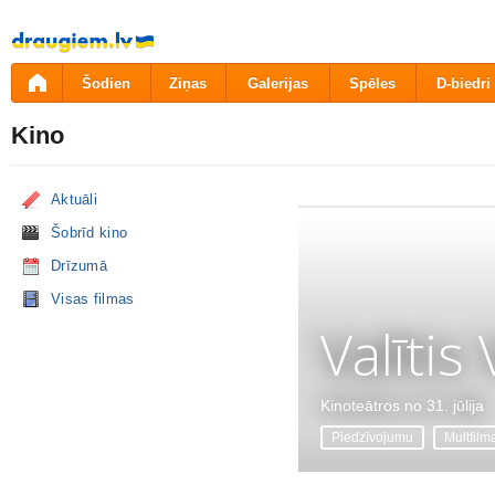
Pāriet
uz
saturu
Šodien
Ziņas
Galerijas
Spēles
D-biedri
Kino
Aktuāli
Šobrīd kino
Drīzumā
Visas filmas
Valītis
Kinoteātros no 31. jūlija
Piedzīvojumu
Multfilm