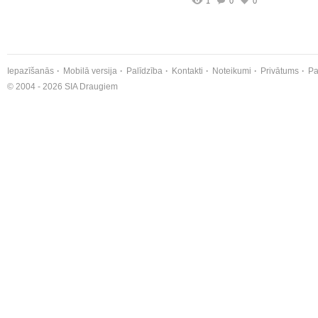
1
0
0
Iepazīšanās
Mobilā versija
Palīdzība
Kontakti
Noteikumi
Privātums
Pa
© 2004 - 2026 SIA Draugiem