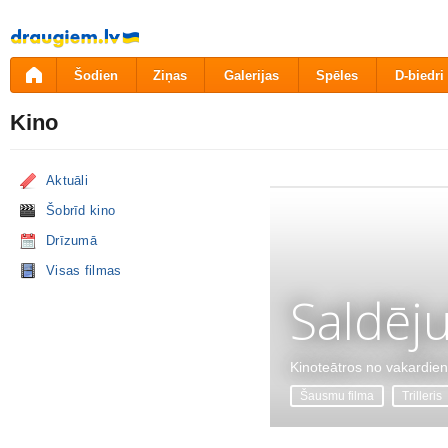
Pāriet
uz
saturu
Šodien
Ziņas
Galerijas
Spēles
D-biedri
Kino
Aktuāli
Šobrīd kino
Drīzumā
Visas filmas
Saldēj
Kinoteātros no vakardie
Šausmu filma
Trilleris