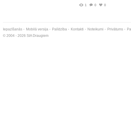
1
0
0
Iepazīšanās
Mobilā versija
Palīdzība
Kontakti
Noteikumi
Privātums
Pa
© 2004 - 2026 SIA Draugiem