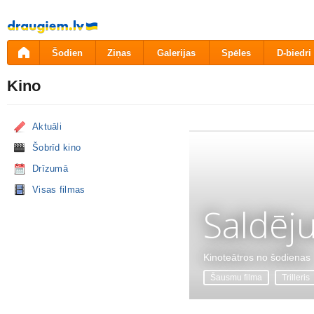
Pāriet
uz
saturu
Šodien
Ziņas
Galerijas
Spēles
D-biedri
Kino
Aktuāli
Šobrīd kino
Drīzumā
Visas filmas
Saldēj
Kinoteātros no šodienas
Šausmu filma
Trilleris