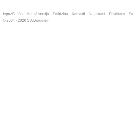
Iepazīšanās
Mobilā versija
Palīdzība
Kontakti
Noteikumi
Privātums
Pa
© 2004 - 2026 SIA Draugiem