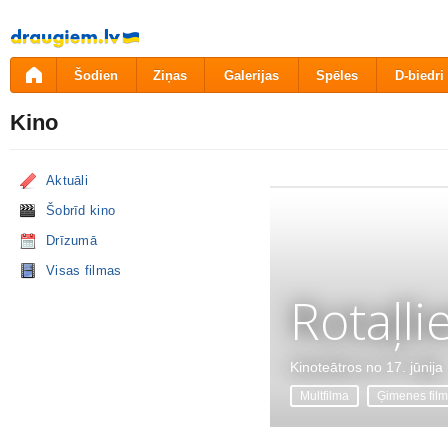
Pāriet
uz
saturu
Šodien
Ziņas
Galerijas
Spēles
D-biedri
Kino
Aktuāli
Šobrīd kino
Drīzumā
Visas filmas
Rotaļli
Kinoteātros no 17. jūnija
Multfilma
Ģimenes fil