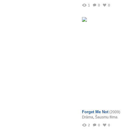
1
0
0
Forget Me Not
(2009)
Drāma
,
Šausmu filma
2
0
0