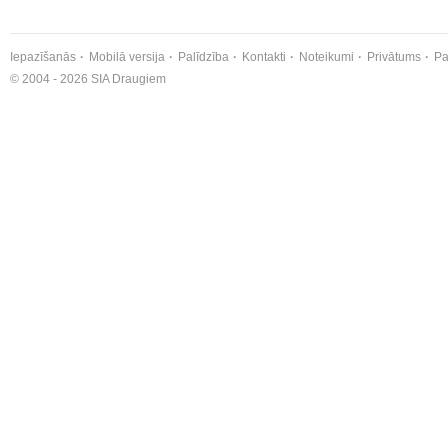
Iepazīšanās
Mobilā versija
Palīdzība
Kontakti
Noteikumi
Privātums
Pa
© 2004 - 2026 SIA Draugiem