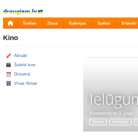
Pāriet
uz
saturu
Šodien
Ziņas
Galerijas
Spēles
D-biedri
Kino
Aktuāli
Šobrīd kino
Drīzumā
Visas filmas
Ielūgu
Kinoteātros no 1. jūlija
Drāma
Komēdija