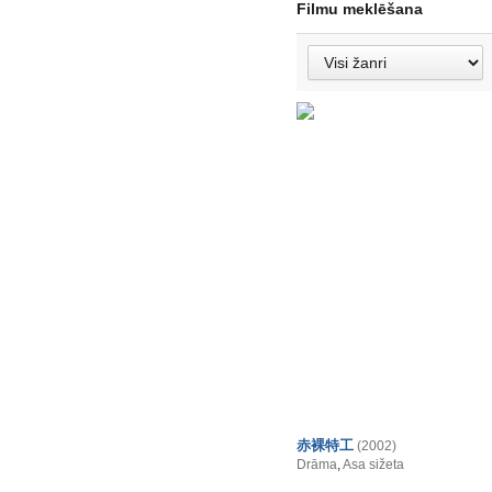
Filmu meklēšana
赤裸特工
(2002)
Drāma
,
Asa sižeta