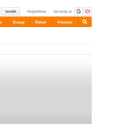
Ienākt
Reģistrēties
Vai ienāc ar
a
Draugi
Raksti
Vēstules