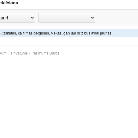
eklēšana
 izskatās, ka filmas beigušās. Nekas, gan jau drīz būs atkal jaunas.
kumi
Privātums
Par mums
Darbs