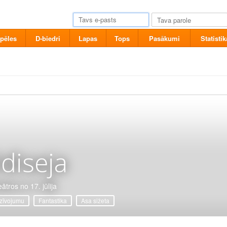
pēles
D-biedri
Lapas
Tops
Pasākumi
Statistik
diseja
ātros no 17. jūlija
zīvojumu
Fantastika
Asa sižeta