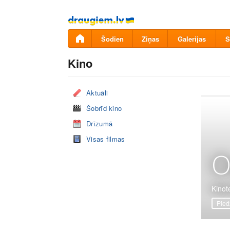
Pāriet
uz
saturu
Šodien
Ziņas
Galerijas
S
Kino
Aktuāli
Šobrīd kino
Drīzumā
Visas filmas
O
Kinote
Pied