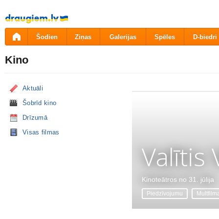
Pāriet
uz
saturu
Šodien
Ziņas
Galerijas
Spēles
D-biedri
Kino
Aktuāli
Šobrīd kino
Drīzumā
Visas filmas
Valītis
Kinoteātros no 31. jūlija
Piedzīvojumu
Multfilm