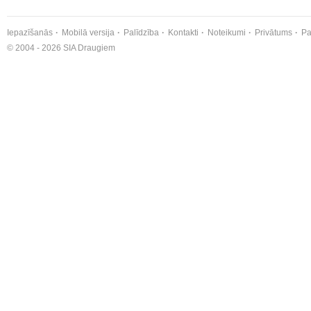
Iepazīšanās
Mobilā versija
Palīdzība
Kontakti
Noteikumi
Privātums
Pa
© 2004 - 2026 SIA Draugiem