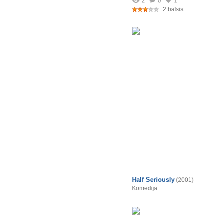
2
0
1
2 balsis
Half Seriously
(2001)
Komēdija