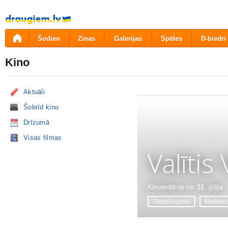
Pāriet
uz
saturu
Šodien
Ziņas
Galerijas
Spēles
D-biedri
Kino
Aktuāli
Šobrīd kino
Drīzumā
Visas filmas
Valītis
Kinoteātros no 31. jūlija
Piedzīvojumu
Multfilm