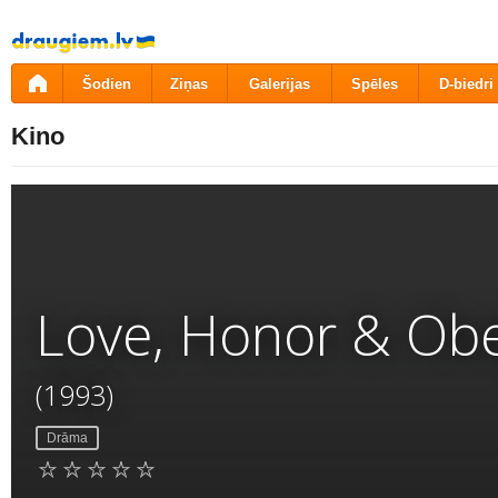
Pāriet
uz
saturu
Šodien
Ziņas
Galerijas
Spēles
D-biedri
Kino
Love, Honor & Obe
(1993)
Drāma