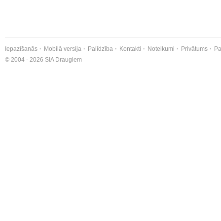
Iepazīšanās
Mobilā versija
Palīdzība
Kontakti
Noteikumi
Privātums
Pa
© 2004 - 2026 SIA Draugiem