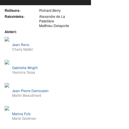
Režisors:
Richard Berry
Rakstnieks:
Alexandre de La
Patellière
Matthieu Delaporte
Aktieri:
Jean Reno
Charly Matteï
Gabriella Wright
Yasmina Telaa
Jean-Pierre Darroussin
Martin Beaudinard
Marina Foïs
Marie Goldman