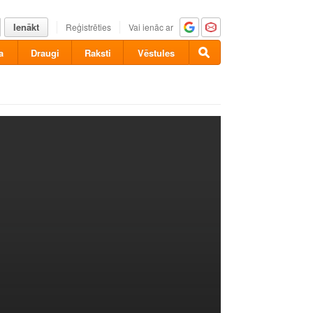
Ienākt
Reģistrēties
Vai ienāc ar
a
Draugi
Raksti
Vēstules