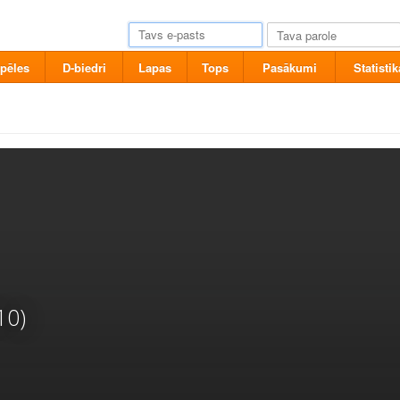
pēles
D-biedri
Lapas
Tops
Pasākumi
Statistik
10)