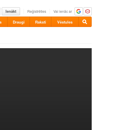
Ienākt
Reģistrēties
Vai ienāc ar
a
Draugi
Raksti
Vēstules