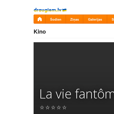
Pāriet
uz
saturu
Šodien
Ziņas
Galerijas
S
Kino
La vie fantô