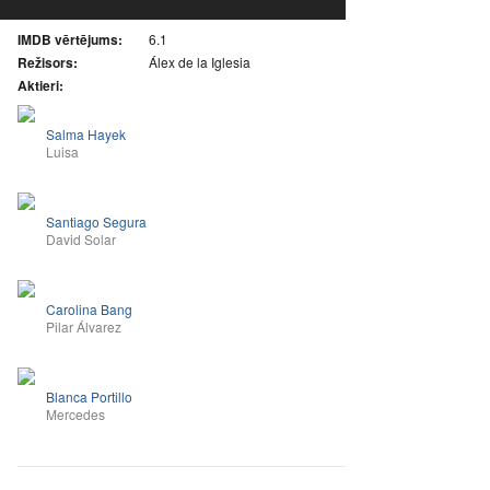
IMDB vērtējums:
6.1
Režisors:
Álex de la Iglesia
Aktieri:
Salma Hayek
Luisa
Santiago Segura
David Solar
Carolina Bang
Pilar Álvarez
Blanca Portillo
Mercedes