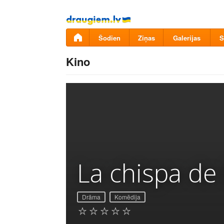
Pāriet
uz
saturu
Šodien
Ziņas
Galerijas
S
Kino
La chispa de 
Drāma
Komēdija