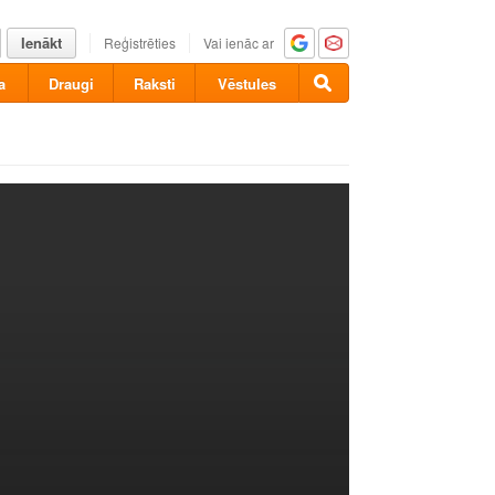
Ienākt
Reģistrēties
Vai ienāc ar
a
Draugi
Raksti
Vēstules