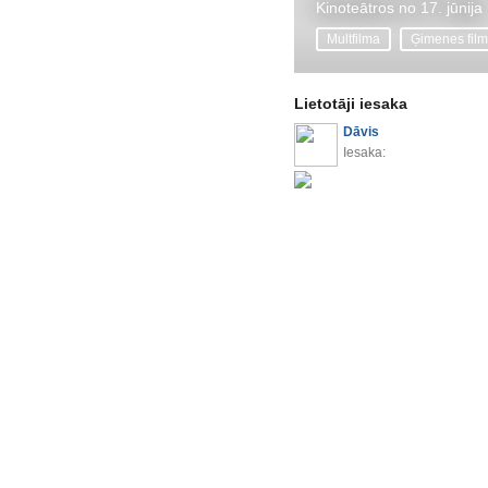
Kinoteātros no 17. jūnija
Multfilma
Ģimenes fil
Lietotāji iesaka
Dāvis
Iesaka: