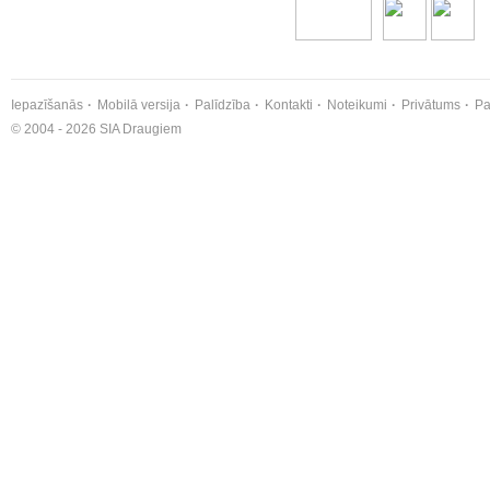
Iepazīšanās
Mobilā versija
Palīdzība
Kontakti
Noteikumi
Privātums
Pa
© 2004 - 2026 SIA Draugiem