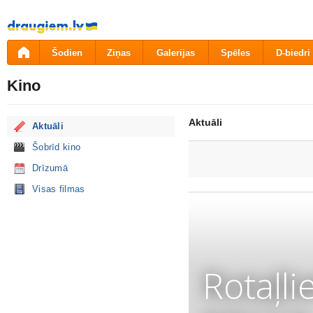
Pāriet
uz
saturu
Šodien
Ziņas
Galerijas
Spēles
D-biedri
Kino
Aktuāli
Aktuāli
Šobrīd kino
Drīzumā
Visas filmas
Rotaļli