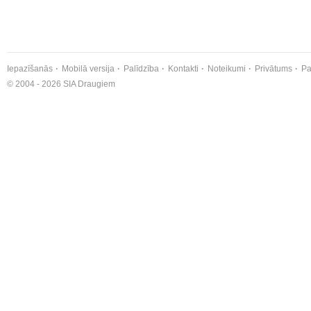
Iepazīšanās
Mobilā versija
Palīdzība
Kontakti
Noteikumi
Privātums
Pa
© 2004 - 2026 SIA Draugiem