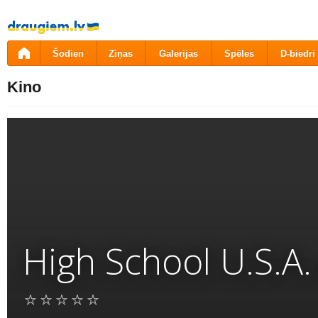
Pāriet
uz
saturu
Šodien
Ziņas
Galerijas
Spēles
D-biedri
Kino
High School U.S.A.