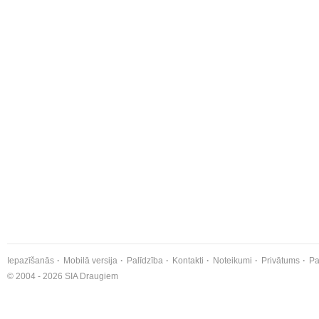
Iepazīšanās
Mobilā versija
Palīdzība
Kontakti
Noteikumi
Privātums
Pa
© 2004 - 2026 SIA Draugiem