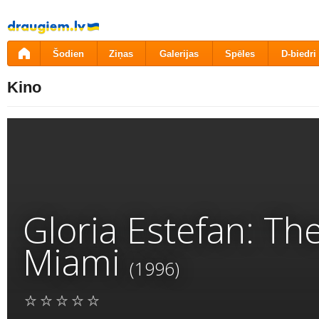
Pāriet
uz
saturu
Šodien
Ziņas
Galerijas
Spēles
D-biedri
Kino
Gloria Estefan: The
Miami
(1996)