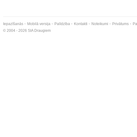
Iepazīšanās
Mobilā versija
Palīdzība
Kontakti
Noteikumi
Privātums
Pa
© 2004 - 2026 SIA Draugiem