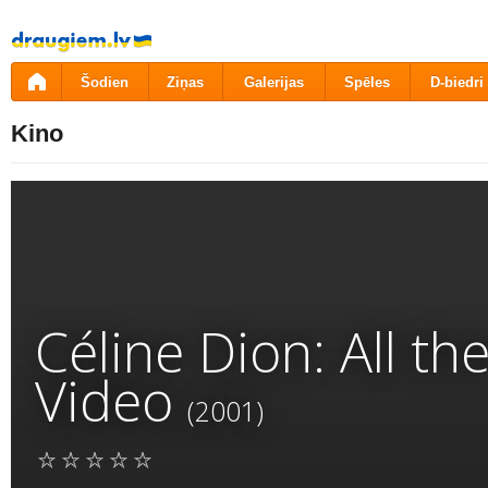
Pāriet
uz
saturu
Šodien
Ziņas
Galerijas
Spēles
D-biedri
Kino
Céline Dion: All t
Video
(2001)