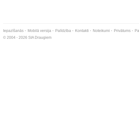
Iepazīšanās
Mobilā versija
Palīdzība
Kontakti
Noteikumi
Privātums
Pa
© 2004 - 2026 SIA Draugiem