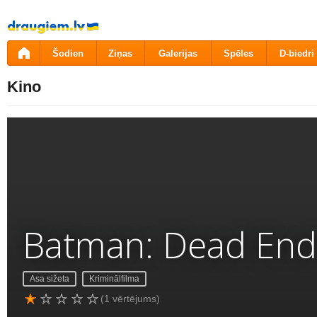
Pāriet
uz
saturu
Šodien
Ziņas
Galerijas
Spēles
D-biedri
Kino
Batman: Dead End
Asa sižeta
Kriminālfilma
(1 vērtējums)