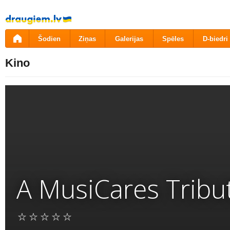
Pāriet
uz
saturu
Šodien
Ziņas
Galerijas
Spēles
D-biedri
Kino
A MusiCares Tribut