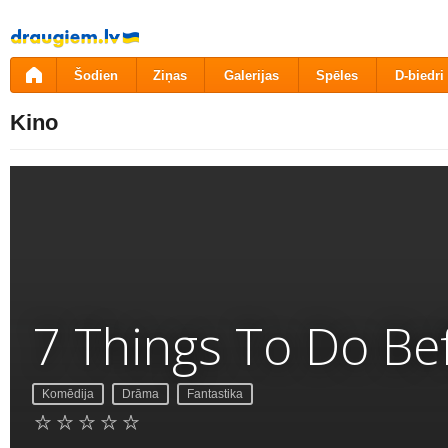
Pāriet
uz
saturu
Šodien
Ziņas
Galerijas
Spēles
D-biedri
Kino
7 Things To Do Be
Komēdija
Drāma
Fantastika