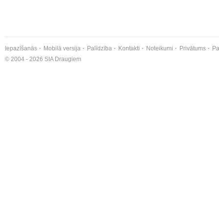
Iepazīšanās
Mobilā versija
Palīdzība
Kontakti
Noteikumi
Privātums
Pa
© 2004 - 2026 SIA Draugiem