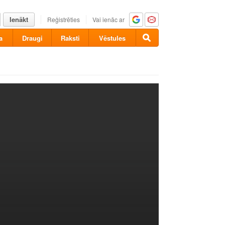
Ienākt
Reģistrēties
Vai ienāc ar
a
Draugi
Raksti
Vēstules