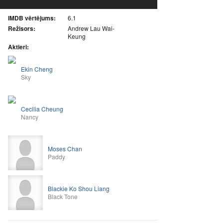
IMDB vērtējums:
6.1
Režisors:
Andrew Lau Wai-
Keung
Aktieri:
Ekin Cheng
Sky
Cecilia Cheung
Nancy
Moses Chan
Paddy
Blackie Ko Shou Liang
Black Tone