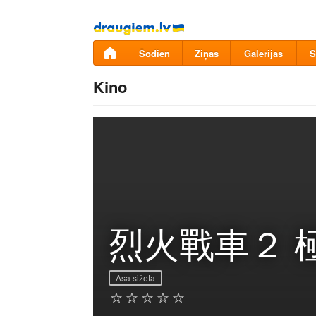
Pāriet
uz
saturu
Šodien
Ziņas
Galerijas
S
Kino
烈火戰車２ 
Asa sižeta