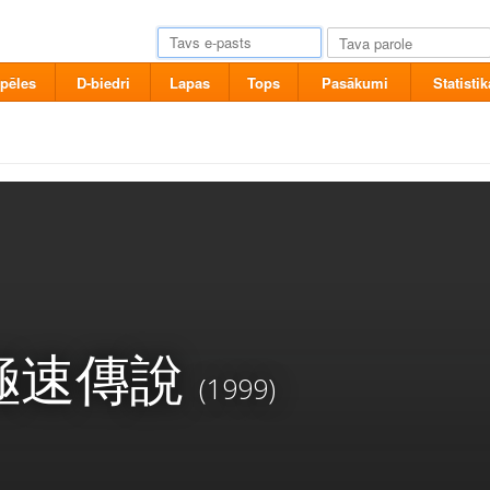
pēles
D-biedri
Lapas
Tops
Pasākumi
Statistik
極速傳說
(1999)