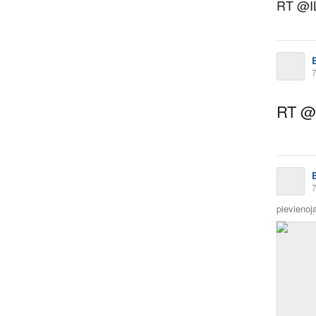
RT @IL
7
RT @A
7
pievienoja