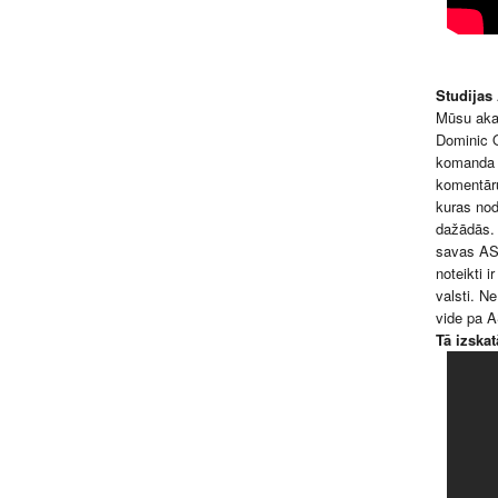
Studijas 
Mūsu akad
Dominic O
komanda i
komentāru
kuras nod
dažādās. 
savas AS
noteikti 
valsti. N
vide pa A
Tā izskat