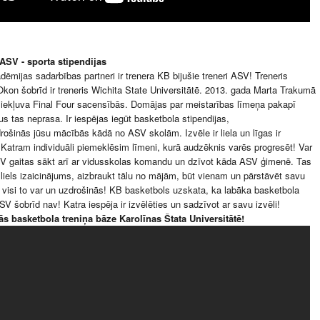
ASV - sporta stipendijas
ēmijas sadarbības partneri ir trenera KB bijušie treneri ASV! Treneris
kon šobrīd ir treneris Wichita State Universitātē. 2013. gada Marta Trakumā
ekļuva Final Four sacensībās. Domājas par meistarības līmeņa pakapī
s tas neprasa. Ir iespējas iegūt basketbola stipendijas,
rošinās jūsu mācībās kādā no ASV skolām. Izvēle ir liela un līgas ir
Katram individuāli piemeklēsim līmeni, kurā audzēknis varēs progresēt! Var
V gaitas sākt arī ar vidusskolas komandu un dzīvot kāda ASV ģimenē. Tas
ir liels izaicinājums, aizbraukt tālu no mājām, būt vienam un pārstāvēt savu
e visi to var un uzdrošinās! KB basketbols uzskata, ka labāka basketbola
SV šobrīd nav! Katra iespēja ir izvēlēties un sadzīvot ar savu izvēli!
ās basketbola treniņa bāze Karolīnas Štata Universitātē!