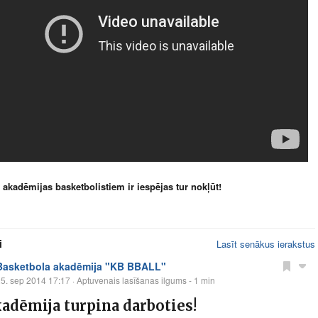
 akadēmijas basketbolistiem ir iespējas tur nokļūt!
i
Lasīt senākus ierakstus
Basketbola akadēmija "KB BBALL"
5. sep 2014 17:17
· Aptuvenais lasīšanas ilgums - 1 min
adēmija turpina darboties!