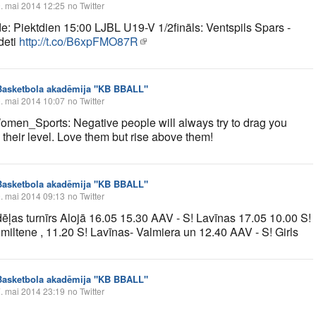
. mai 2014 12:25
no Twitter
de: Piektdien 15:00 LJBL U19-V 1/2fināls: Ventspils Spars -
deti
http://t.co/B6xpFMO87R
Basketbola akadēmija "KB BBALL"
. mai 2014 10:07
no Twitter
en_Sports: Negative people will always try to drag you
 their level. Love them but rise above them!
Basketbola akadēmija "KB BBALL"
. mai 2014 09:13
no Twitter
ēļas turnīrs Alojā 16.05 15.30 AAV - S! Lavīnas 17.05 10.00 S!
Smiltene , 11.20 S! Lavīnas- Valmiera un 12.40 AAV - S! Girls
Basketbola akadēmija "KB BBALL"
. mai 2014 23:19
no Twitter