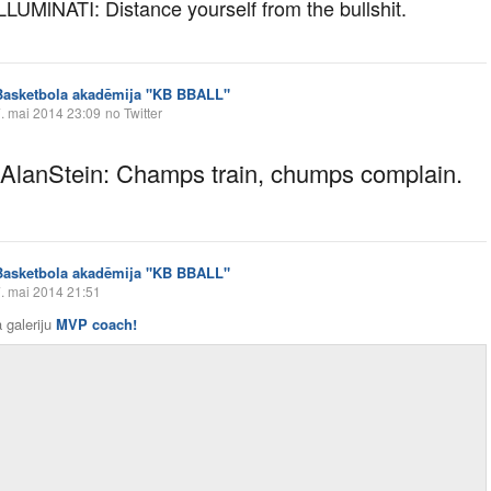
LUMlNATI: Distance yourself from the bullshit.
Basketbola akadēmija "KB BBALL"
. mai 2014 23:09
no Twitter
lanStein: Champs train, chumps complain.
Basketbola akadēmija "KB BBALL"
. mai 2014 21:51
 galeriju
MVP coach!