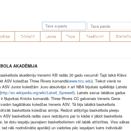
pēles
D-biedri
Lapas
Tops
Pasākumi
Statistik
BOLA AKADĒMIJA
 basketbola akadēmiju trenerim KB radās 20 gadu vecumā! Tajā laikā Klāvs
lēt ASV koledžas Three Rivers komandā
(www.trcc.edu
). Tiekot vienā no
 ASV Junior koledžām ,kuru absolvējis ir arī NBA bijušais spēlētājs Latrels
(
http://en.wikipedia.org/wiki/Latrell_Sprewell
). Latrels savus labākos gadus
s ir Ņujorkas Knicks komandā. Three Rivers CC galvenais treneris Gene
zvarām bagātākais koledžas treneris ASV. Tā bija labākā basketbola
 drīzāk basketbola koledžas armija. Redzot atšķirīgo basketbola pieeju
un ASV basketbolā radās savs redzējums par to kādai ir jābūt basketbola
i, lai dotu iespēju jaunajiem basketbolistiem vēl labāk attīstīties. Viss sākas
u, tad nāk nodrošinātie apstākļi un vadoties pēc iespējam katrs individuāli