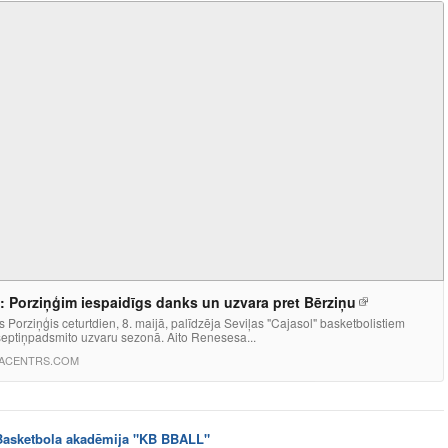
: Porziņģim iespaidīgs danks un uzvara pret Bērziņu
s Porziņģis ceturtdien, 8. maijā, palīdzēja Seviļas "Cajasol" basketbolistiem
 septiņpadsmito uzvaru sezonā. Aito Renesesa...
ACENTRS.COM
Basketbola akadēmija "KB BBALL"