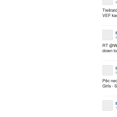
9
Tiešrai
VEF ka
9
RT @Wom
down to
9
Pēc ned
Girls - 
7