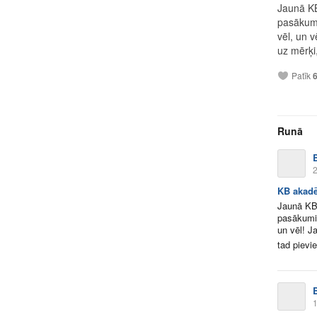
Jaunā KB
pasākumi
vēl, un v
uz mērķi,
Patīk
Runā
2
KB akadē
Jaunā KB 
pasākumi,
un vēl! J
tad pievie
1