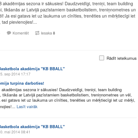
 akadēmijas sezona ir sākusies! Daudzveidīgi, treniņi, team building
, tikšanās ar Latvijā pazīstamiem basketbolistiem, treniņnometnes un
ēl! Ja esi gatavs iet uz laukuma un cīnīties, trenēties un mērķtiecīgi iet
 tad pievienojies!...
6
Komentēt
Iesaka
8
Rādīt ieteikumus
Basketbola akadēmija "KB BBALL"
5. sep 2014 17:17
mija turpina darboties!
akadēmijas sezona ir sākusies! Daudzveidīgi, treniņi, team building
 tikšanās ar Latvijā pazīstamiem basketbolistiem, treniņnometnes un vēl,
a esi gatavs iet uz laukuma un cīnīties, trenēties un mērķtiecīgi iet uz mērķi,
nojies!...
Lasīt vairāk
Basketbola akadēmija "KB BBALL"
0. mai 2014 08:41