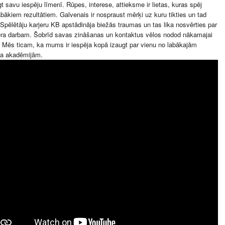
gt savu iespēju līmenī. Rūpes, interese, attieksme ir lietas, kuras spēj
abākiem rezultātiem. Galvenais ir nospraust mērķi uz kuru tikties un tad
 Spēlētāju karjeru KB apstādināja biežās traumas un tas lika nosvērties par
era darbam. Šobrīd savas zināšanas un kontaktus vēlos nodod nākamajai
 Mēs ticam, ka mums ir iespēja kopā izaugt par vienu no labākajām
la akadēmijām.