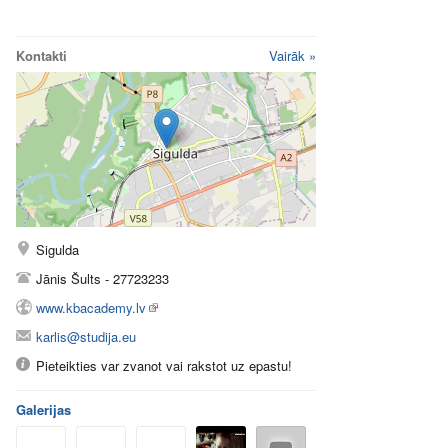
Kontakti
Vairāk »
Sigulda
Jānis Šults - 27723233
www.kbacademy.lv
karlis@studija.eu
Pieteikties var zvanot vai rakstot uz epastu!
Galerijas