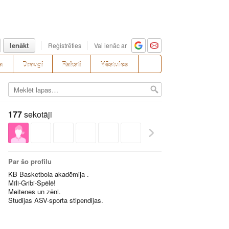
Ienākt
Reģistrēties
Vai ienāc ar
a
Draugi
Raksti
Vēstules
177
sekotāji
Par šo profilu
KB Basketbola akadēmija .
Mīli-Gribi-Spēlē!
Meitenes un zēni.
Studijas ASV-sporta stipendijas.