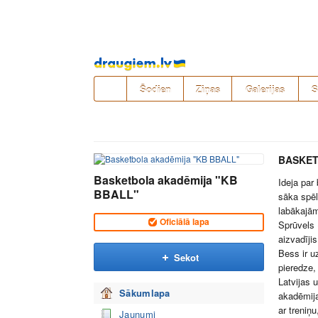
Pāriet
uz
saturu
Šodien
Ziņas
Galerijas
S
BASKET
Basketbola akadēmija "KB
Ideja par
BBALL"
sāka spē
labākajām
Oficiālā lapa
Sprūvels 
aizvadīji
Bess ir u
Sekot
pieredze,
Latvijas 
Sākumlapa
akadēmija
ar treniņ
Jaunumi