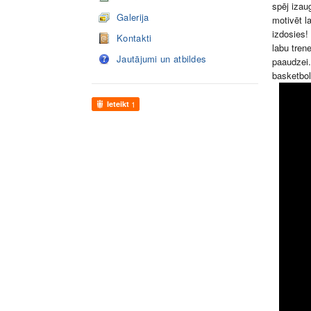
spēj izau
Galerija
motivēt l
izdosies!
Kontakti
labu tren
Jautājumi un atbildes
paaudzei.
basketbo
Ieteikt
1