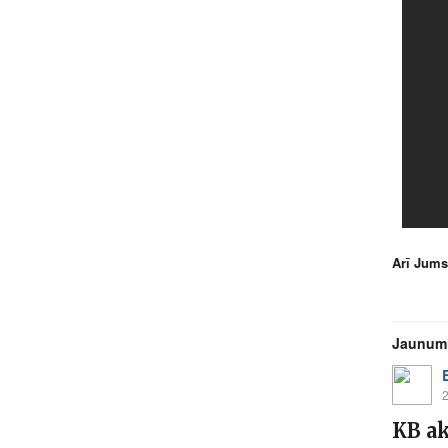
Arī Jums
Jaunum
2
KB ak