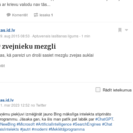
 ar krievu valodu nav tās...
1
Komentēt
Iesaka
1
kas.id.lv
9. aug 2015 08:53
· Aptuvenais lasīšanas ilgums - 1 min
 zvejnieku mezgli
s, kā pareizi un droši sasiet mezglu zvejas auklai
tēt
Rādīt ieteikumus
as.id.lv
1. mar 2023 12:52
no Twitter
ņēmu piekļuvi izmēģināt jauno Bing mākslīga intelekta stiprināto
rogrammu. Jāsaka gan, ka šis man patīk pat labāk par
#ChatGPT
.
#NewBing
#Microsoft
#ArtificialIntelligence
#SearchEngines
#Chat
isIntelekts
#jautri
#moderni
#Meklētājprogramma