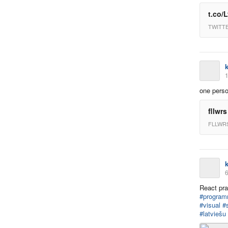
t.co/
TWITT
k
1
one perso
fllwr
FLLWR
k
6
React pra
#progra
#visual
#
#latviešu