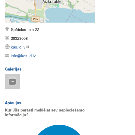
Spīdolas Iela 22
28323008
kas.id.lv
info@kas.id.lv
Galerijas
Aptaujas
Kur Jūs parasti meklējat sev nepieciešamo
informāciju?