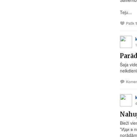
Savienība
Teju...
Patīk
1
Parād
Šaja vid
neikdieni
Komen
4
Nahuj
Bieži vi
"Иди в п
norādāma