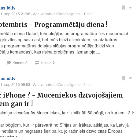
kas.id.lv
1. sep 2015 21:38
· Aptuvenais lasīšanas ilgums - 1 min
ptembris - Programmētāju diena !
ētāju diena Datori, tehnoloģijas un programatūra liek modernajai
griezties ap savu asi, bet mēs bieži aizmirstam, ka aiz katras
ās programmatūras detaļas slēpjas programētājs (bieži vien
tāju komandas), kas risina problēmas, izmantojot...
1
Komentēt
Iesaka
2
kas.id.lv
1. sep 2015 09:53
· Aptuvenais lasīšanas ilgums - 2 min
r iPhone ? - Muceniekos dzīvojošajiem
em gan ir !
aimiņa viesošanās Muceniekos, kur izmitināti 50 bēgļi, no kuriem 13 ir
r bēgļiem, kuri ir pārsvarā no Sīrijas un Irākas, atklājas, ka Latvijā
netīšām un negrasās šeit palikt, jo radinieki dzīvo citās Eiropas