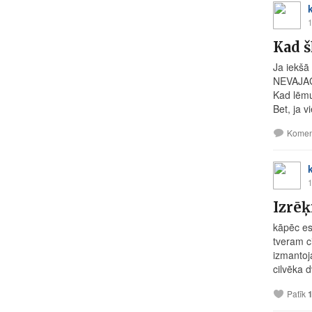
1
Kad 
Ja iekšā 
NEVAJAG 
Kad lēmu
Bet, ja vi
Komen
1
Izrēķ
kāpēc esa
tveram c
izmantoj
cilvēka d
Patīk