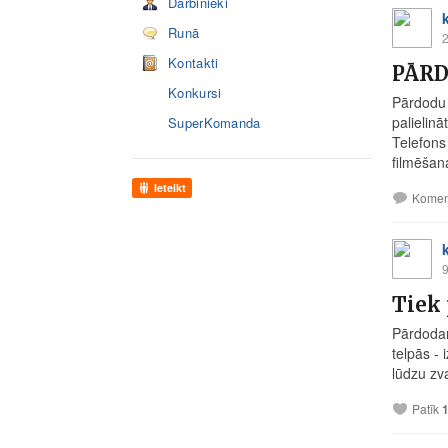
Darbinieki
Runā
2
Kontakti
PĀRD
Konkursi
Pārdodu 
palielinā
SuperKomanda
Telefons 
filmēšana
Ieteikt
Komen
9
Tiek 
Pārdodam 
telpās - 
lūdzu zva
Patīk