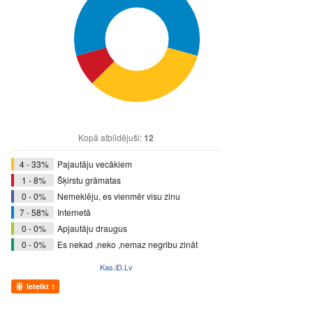
Kopā atbildējuši:
12
4 - 33%
Pajautāju vecākiem
1 - 8%
Šķirstu grāmatas
0 - 0%
Nemeklēju, es vienmēr visu zinu
7 - 58%
Internetā
0 - 0%
Apjautāju draugus
0 - 0%
Es nekad ,neko ,nemaz negribu zināt
Kas.iD.Lv
Ieteikt
1