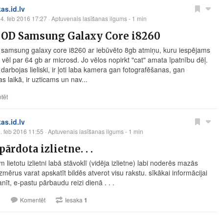
kas.id.lv
4. feb 2016 17:27
· Aptuvenais lasīšanas ilgums - 1 min
OD Samsung Galaxy Core i8260
samsung galaxy core i8260 ar iebūvēto 8gb atmiņu, kuru iespējams
t vēl par 64 gb ar microsd. Jo vēlos nopirkt "cat" amata īpatnību dēļ.
darbojas lieliski, ir ļoti laba kamera gan fotografēšanas, gan
s laikā, ir uzticams un nav...
tēt
kas.id.lv
. feb 2016 11:55
· Aptuvenais lasīšanas ilgums - 1 min
pārdota izlietne. . .
lietotu izlietni labā stāvoklī (vidēja izlietne) labi noderēs mazās
izmērus varat apskatīt bildēs atverot visu rakstu. sīkākai informācijai
nīt, e-pastu pārbaudu reizi dienā . . .
1
Komentēt
Iesaka
1