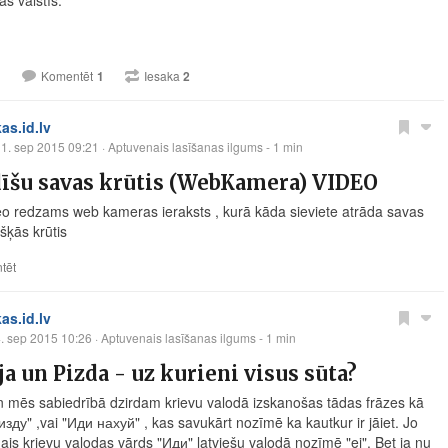
s valstīs.
1
Komentēt
1
Iesaka
2
kas.id.lv
1. sep 2015 09:21
· Aptuvenais lasīšanas ilgums - 1 min
īšu savas krūtis (WebKamera) VIDEO
eo redzams web kameras ieraksts , kurā kāda sieviete atrāda savas
šķās krūtis
tēt
kas.id.lv
. sep 2015 10:26
· Aptuvenais lasīšanas ilgums - 1 min
a un Pizda - uz kurieni visus sūta?
en mēs sabiedrībā dzirdam krievu valodā izskanošas tādas frāzes kā
изду" ,vai "Иди нахуй" , kas savukārt nozīmē ka kautkur ir jāiet. Jo
is krievu valodas vārds "Иди" latviešu valodā nozīmē "ej". Bet ja nu