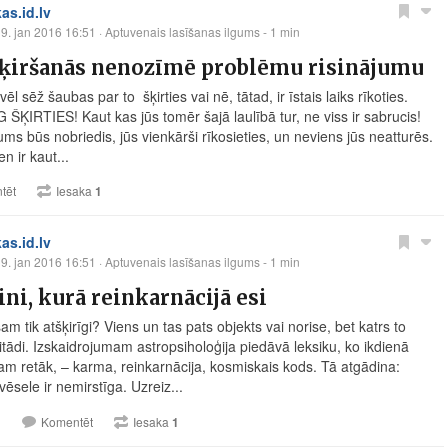
kas.id.lv
9. jan 2016 16:51
· Aptuvenais lasīšanas ilgums - 1 min
šķiršanās nenozīmē problēmu risinājumu
vēl sēž šaubas par to ­ šķirties vai nē, tātad, ir īstais laiks rīkoties.
ŠĶIRTIES! Kaut kas jūs tomēr šajā laulībā tur, ne viss ir sabrucis!
ms būs nobriedis, jūs vienkārši rīkosieties, un neviens jūs neatturēs.
en ir kaut...
tēt
Iesaka
1
kas.id.lv
9. jan 2016 16:51
· Aptuvenais lasīšanas ilgums - 1 min
ini, kurā reinkarnācijā esi
m tik atšķirīgi? Viens un tas pats objekts vai norise, bet katrs to
itādi. Izskaidrojumam astropsiholoģija piedāvā leksiku, ko ikdienā
am retāk, – karma, reinkarnācija, kosmiskais kods. Tā atgādina:
vēsele ir nemirstīga. Uzreiz...
1
Komentēt
Iesaka
1