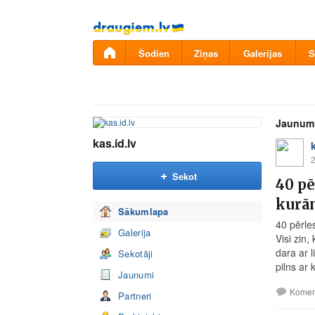
Pāriet
uz
saturu
Šodien
Ziņas
Galerijas
S
Jaunum
kas.id.lv
2
Sekot
40 pē
kurā
Sākumlapa
40 pērle
Galerija
Visi zin,
dara ar l
Sekotāji
pilns ar 
Jaunumi
Komen
Partneri