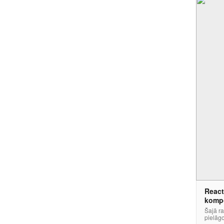
React
komp
Šajā ra
pielāg