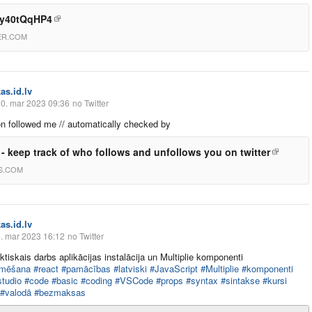
Ly40tQqHP4
ER.COM
as.id.lv
0. mar 2023 09:36
no Twitter
n followed me // automatically checked by
s - keep track of who follows and unfollows you on twitter
S.COM
as.id.lv
. mar 2023 16:12
no Twitter
ktiskais darbs aplikācijas instalācija un Multiplie komponenti
mmēšana
#react
#pamācības
#latviski
#JavaScript
#Multiplie
#komponenti
studio
#code
#basic
#coding
#VSCode
#props
#syntax
#sintakse
#kursi
#valodā
#bezmaksas