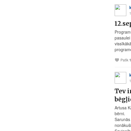
1
12.se
Programm
pasaulei 
vissīkāk
programē
Patīk
1
Tev i
bēgļi
Artusa K
bērni.
Sarunās a
nonākuši 