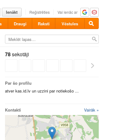
Ienākt
Reģistrēties
Vai ienāc ar
a
Draugi
Raksti
Vēstules
78
sekotāji
Par šo profilu
atver kas.id.lv un uzzini par notiekošo ...
Kontakti
Vairāk »