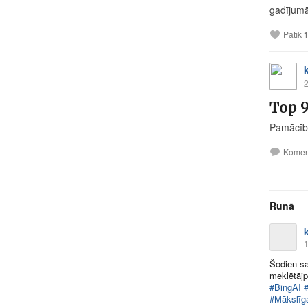
gadījumā
Patīk
2
Top 9
Pamācība
Komen
Runā
k
1
Šodien sa
meklētājp
#BingAI
#Mākslīga