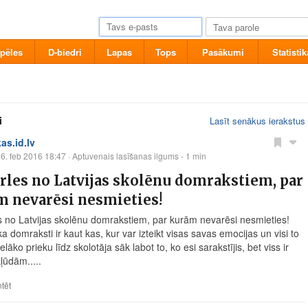
pēles
D-biedri
Lapas
Tops
Pasākumi
Statistik
i
Lasīt senākus ierakstus
kas.id.lv
6. feb 2016 18:47
· Aptuvenais lasīšanas ilgums - 1 min
rles no Latvijas skolēnu domrakstiem, par
m nevarēsi nesmieties!
s no Latvijas skolēnu domrakstiem, par kurām nevarēsi nesmieties!
 ka domraksti ir kaut kas, kur var izteikt visas savas emocijas un visi to
ielāko prieku līdz skolotāja sāk labot to, ko esi sarakstījis, bet viss ir
kļūdām.....
tēt