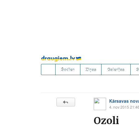
Pāriet
uz
saturu
Šodien
Ziņas
Galerijas
S
Kārsavas nova
4. nov 2015 21:4
Ozoli