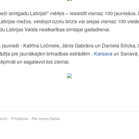
eži simtgadu Latvijai!” mērķis – iesaistīt vismaz 100 jauniešus, 
Latvijas mežos, veidojot ozolu birzis vai alejas vismaz 100 viet
du Latvijas Valsts neatkarības simtajai gadadienai.
jaunieši - Katrīna Ločmele, Jānis Gabrāns un Daniela Silicka, ir
stādīja pie jaunākajām brīvadbas estrādēm -
Karsava
un Sanavā, 
tiprināt un sagatavot tos ziemai.
kumi
Privātums
Par mums
Darbs