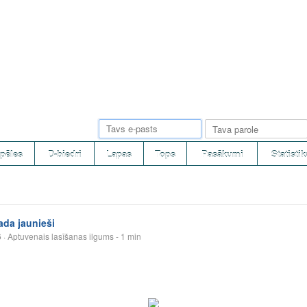
pēles
D-biedri
Lapas
Tops
Pasākumi
Statistik
da jaunieši
6
· Aptuvenais lasīšanas ilgums - 1 min