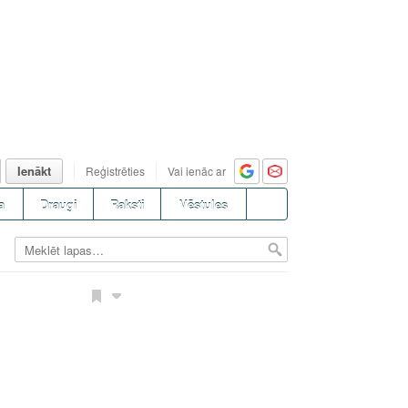
Ienākt
Reģistrēties
Vai ienāc ar
a
Draugi
Raksti
Vēstules