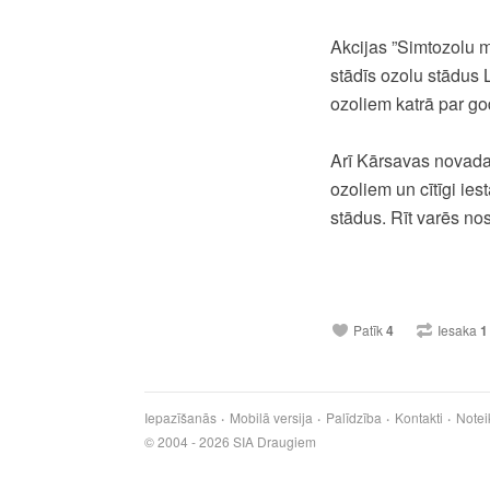
Akcijas ”Simtozolu m
stādīs ozolu stādus 
ozoliem katrā par go
Arī Kārsavas novada 
ozoliem un cītīgi ie
stādus. Rīt varēs nos
Patīk
4
Iesaka
1
Iepazīšanās
Mobilā versija
Palīdzība
Kontakti
Notei
© 2004 - 2026 SIA Draugiem