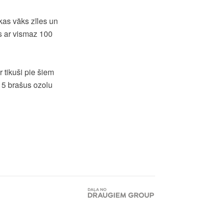
kas vāks zīles un
ās ar vismaz 100
 tikuši pie šiem
5 brašus ozolu