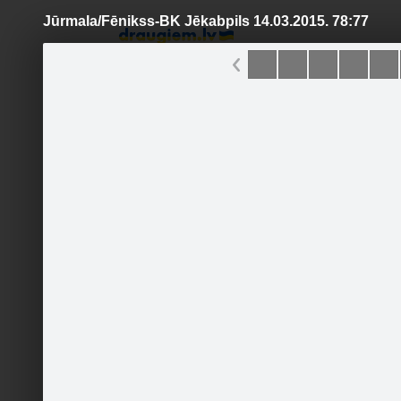
Jūrmala/Fēnikss-BK Jēkabpils 14.03.2015. 78:77
Pāriet
uz
saturu
Šodien
Ziņas
Galerijas
S
Jūrmala/Fēnikss
Oficiālā lapa
Sekot
Sākumlapa
Galerija
Jaunumi
Kontakti
Ieteikt
2