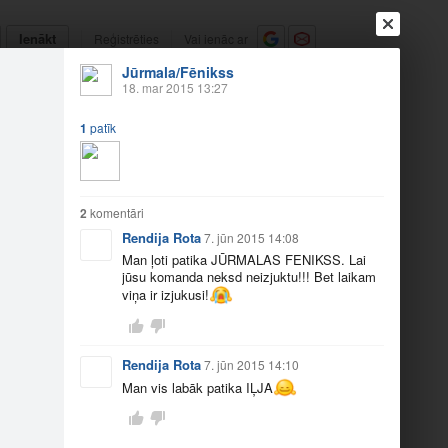
Ienākt
Reģistrēties
Vai ienāc ar
Jūrmala/Fēnikss
a
Draugi
Raksti
Vēstules
18. mar 2015 13:27
1
patīk
4.03.2015. 78:77
2
2
komentāri
Rendija Rota
7. jūn 2015 14:08
Man ļoti patika JŪRMALAS FENIKSS. Lai
jūsu komanda neksd neizjuktu!!! Bet laikam
viņa ir izjukusi!
Rendija Rota
7. jūn 2015 14:10
Man vis labāk patika IĻJA