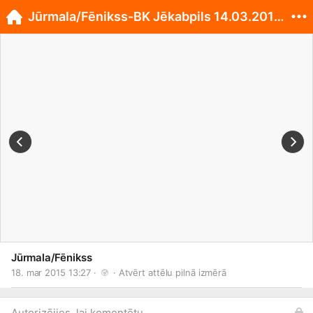
Jūrmala/Fēnikss-BK Jēkabpils 14.03.2015. 78:77
Jūrmala/Fēnikss
18. mar 2015 13:27 · 
 · 
Atvērt attēlu pilnā izmērā
Autorizējies, lai komentētu