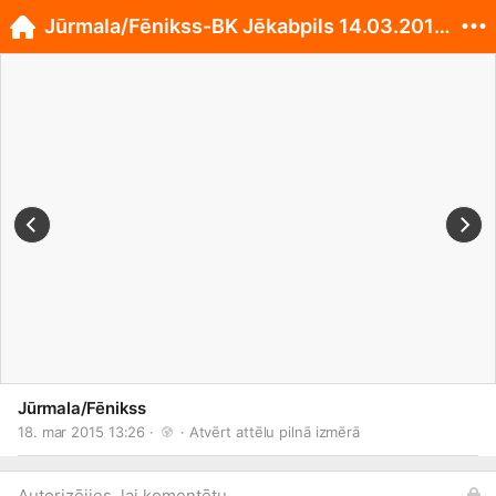
Jūrmala/Fēnikss-BK Jēkabpils 14.03.2015. 78:77
Jūrmala/Fēnikss
18. mar 2015 13:26 · 
 · 
Atvērt attēlu pilnā izmērā
Autorizējies, lai komentētu