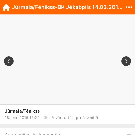
Jūrmala/Fēnikss-BK Jēkabpils 14.03.2015. 78:77
Jūrmala/Fēnikss
18. mar 2015 13:24 · 
 · 
Atvērt attēlu pilnā izmērā
Autorizējies, lai komentētu