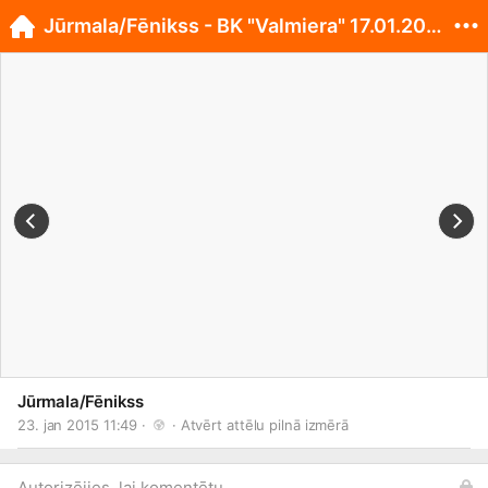
Jūrmala/Fēnikss - BK "Valmiera" 17.01.2015.
Jūrmala/Fēnikss
23. jan 2015 11:49 · 
 · 
Atvērt attēlu pilnā izmērā
Autorizējies, lai komentētu