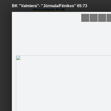
BK "Valmiera"- "Jūrmala/Fēnikss" 65:73
Pāriet
uz
saturu
Šodien
Ziņas
Galerijas
S
Jūrmala/Fēnikss
Oficiālā lapa
Sekot
Sākumlapa
Galerija
Jaunumi
Kontakti
Ieteikt
2