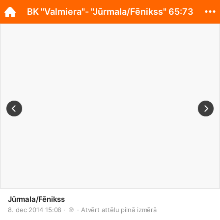
BK "Valmiera"- "Jūrmala/Fēnikss" 65:73
Jūrmala/Fēnikss
8. dec 2014 15:08 · 
 · 
Atvērt attēlu pilnā izmērā