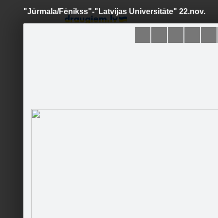
"Jūrmala/Fēnikss"-"Latvijas Universitāte" 22.nov.
Pāriet
uz
saturu
Šodien
Ziņas
Galerijas
S
Jūrmala/Fēnikss
Oficiālā lapa
Sekot
Sākumlapa
Galerija
Jaunumi
Kontakti
Ieteikt
2