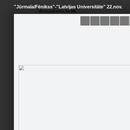
"Jūrmala/Fēnikss"-"Latvijas Universitāte" 22.nov.
Pāriet
uz
saturu
Šodien
Ziņas
Galerijas
S
Jūrmala/Fēnikss
Oficiālā lapa
Sekot
Sākumlapa
Galerija
Jaunumi
Kontakti
Ieteikt
2