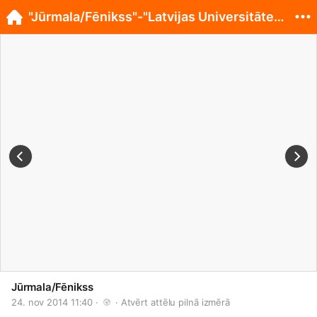
"Jūrmala/Fēnikss"-"Latvijas Universitāte" 22.nov.
Jūrmala/Fēnikss
24. nov 2014 11:40 · 
 · 
Atvērt attēlu pilnā izmērā