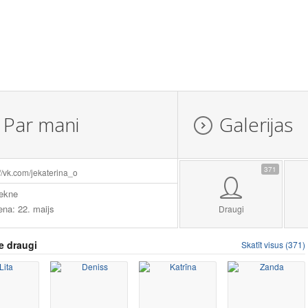
Par mani
Galerijas
371
://vk.com/jekaterina_o
ekne
ena: 22. maijs
Draugi
e draugi
Skatīt visus (371)