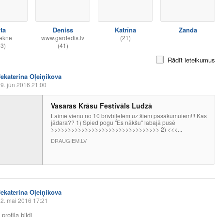
ita
Deniss
Katrīna
Zanda
ekne
www.gardedis.lv
(21)
53)
(41)
Rādīt ieteikumus
Jekaterina Oļeiņikova
9. jūn 2016 21:00
Vasaras Krāsu Festivāls Ludzā
Laimē vienu no 10 brīvbiļetēm uz šiem pasākumuiem!!! Kas
jādara?? 1) Spied pogu "Es nākšu" labajā pusē
>>>>>>>>>>>>>>>>>>>>>>>>>>>>>>>> 2) <<<...
DRAUGIEM.LV
Jekaterina Oļeiņikova
2. mai 2016 17:21
profila bildi