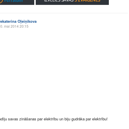
Jekaterina Oļeiņikova
0. mai 2014 20:15
dīju savas zināšanas par elektrību un biju gudrāka par elektrību!