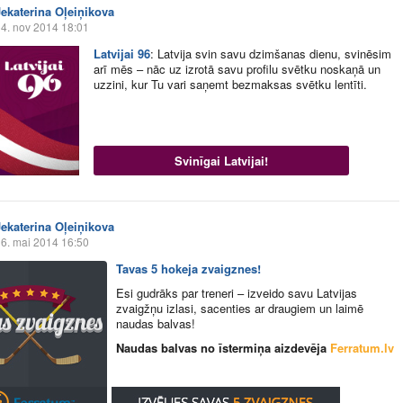
Jekaterina Oļeiņikova
4. nov 2014 18:01
Latvijai 96
:
Latvija svin savu dzimšanas dienu, svinēsim
arī mēs – nāc uz izrotā savu profilu svētku noskaņā un
uzzini, kur Tu vari saņemt bezmaksas svētku lentīti.
Svinīgai Latvijai!
Jekaterina Oļeiņikova
6. mai 2014 16:50
Tavas 5 hokeja zvaigznes!
Esi gudrāks par treneri – izveido savu Latvijas
zvaigžņu izlasi, sacenties ar draugiem un laimē
naudas balvas!
Naudas balvas no īstermiņa aizdevēja
Ferratum.lv