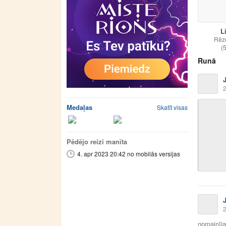
L
Rēz
(
Runā
2
Medaļas
Skatīt visas
Pēdējo reizi manīta
4. apr 2023 20:42 no mobilās versijas
2
nomainīja 