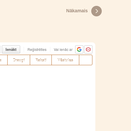
Ienākt
Reģistrēties
Vai ienāc ar
a
Draugi
Raksti
Vēstules