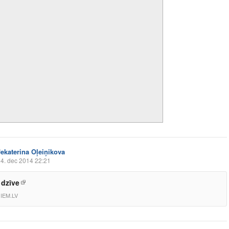
Jekaterina Oļeiņikova
4. dec 2014 22:21
dzīve
IEM.LV