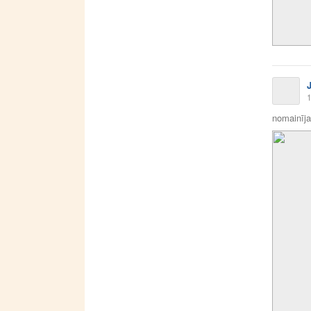
1
nomainīja 