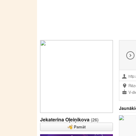
http
Rēz
V-di
Jaunāki
Jekaterina Oļeiņikova
(26)
Pamāt