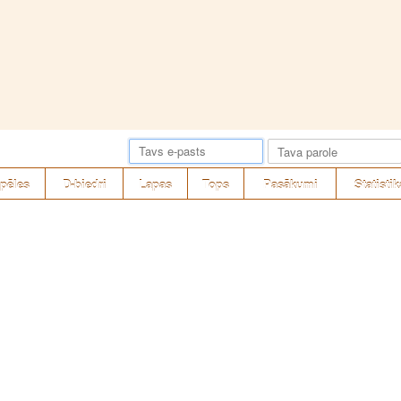
pēles
D-biedri
Lapas
Tops
Pasākumi
Statistik