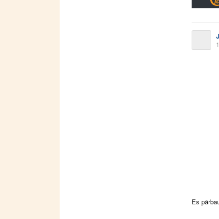
1
Es pārbau