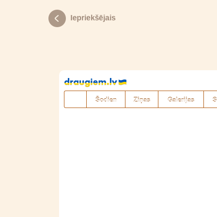
Pāriet
uz
saturu
Šodien
Ziņas
Galerijas
S