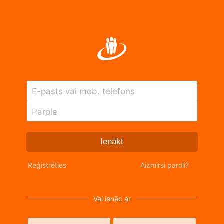
E-pasts vai mob. telefons
Parole
Ienākt
Reģistrēties
Aizmirsi paroli?
Vai ienāc ar