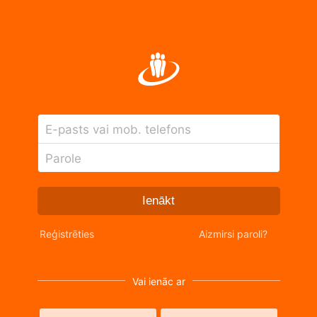
E-pasts vai mob. telefons
Parole
Ienākt
Reģistrēties
Aizmirsi paroli?
Vai ienāc ar