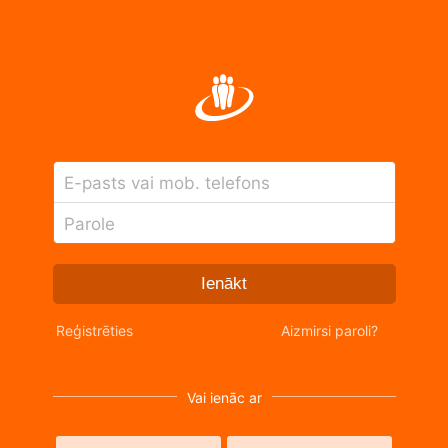
E-pasts vai mob. telefons
Parole
Ienākt
Reģistrēties
Aizmirsi paroli?
Vai ienāc ar