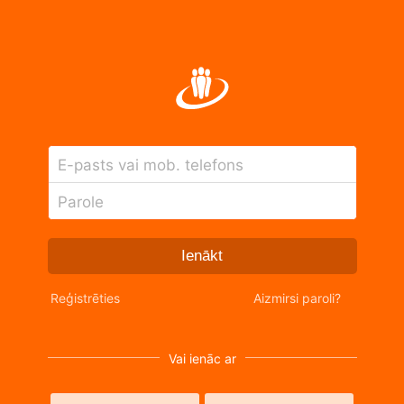
E-pasts vai mob. telefons
Parole
Ienākt
Reģistrēties
Aizmirsi paroli?
Vai ienāc ar