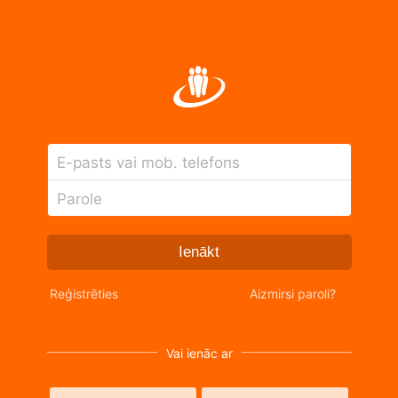
E-pasts vai mob. telefons
Parole
Ienākt
Reģistrēties
Aizmirsi paroli?
Vai ienāc ar