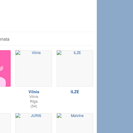
āmata
Vilnis
ILZE
Vilnis
Rīga
(54)