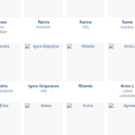
nese
Raivis
Karīna
Santa
Ins
Kazimirs
(33)
kupaņa
šķile
dris
Igors Grigorjevs
Ričards
Arnis L
 students
(46)
Latvia
Lielvārde