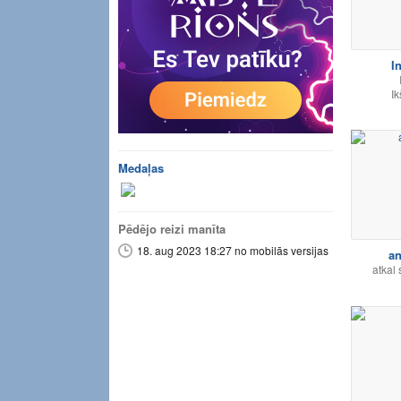
I
Ik
Medaļas
Pēdējo reizi manīta
18. aug 2023 18:27 no mobilās versijas
an
atkal