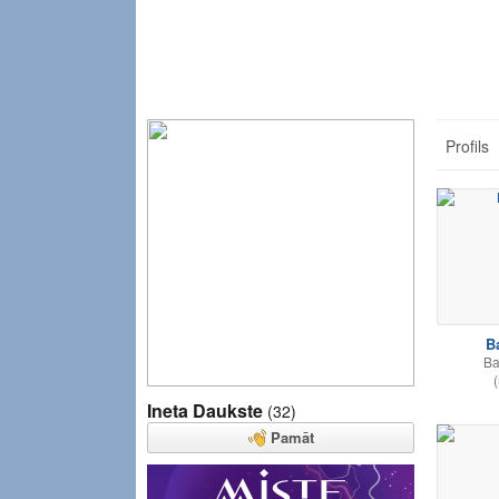
Profils
B
Ba
(
Ineta Daukste
(32)
Pamāt