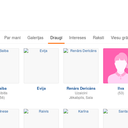
Par mani
Galerijas
Draugi
Intereses
Raksti
Viesu gr
aiba
Evija
Renārs Dericāns
Ilva
ibišs
Uzaicini
(53)
56)
Jēkabpils, Sala