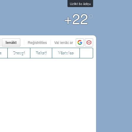
Uzlikt šo ādiņu
+22
°
Ienākt
Reģistrēties
Vai ienāc ar
a
Draugi
Raksti
Vēstules