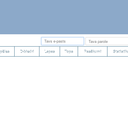
pēles
D-biedri
Lapas
Tops
Pasākumi
Statistik