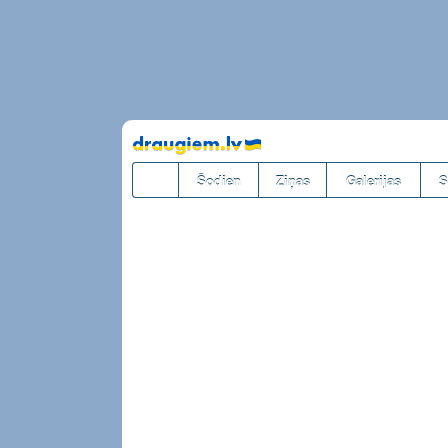
Pāriet
uz
saturu
Šodien
Ziņas
Galerijas
S