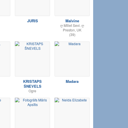
JURIS
Malvīne
ღ Mīliet Sevi. ღ
Preston, UK
(39)
KRISTAPS
Madara
ŠNEVELS
Ogre