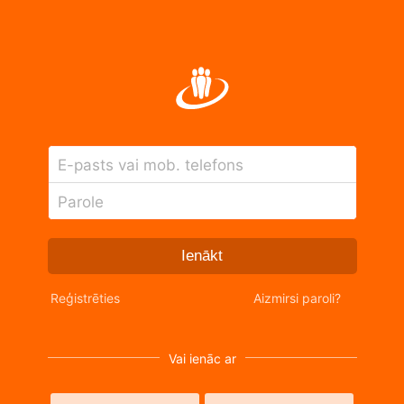
E-pasts vai mob. telefons
Parole
Ienākt
Reģistrēties
Aizmirsi paroli?
Vai ienāc ar