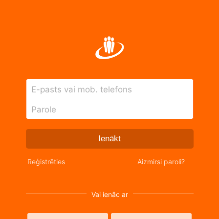
E-pasts vai mob. telefons
Parole
Ienākt
Reģistrēties
Aizmirsi paroli?
Vai ienāc ar