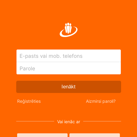
E-pasts vai mob. telefons
Parole
Ienākt
Reģistrēties
Aizmirsi paroli?
Vai ienāc ar