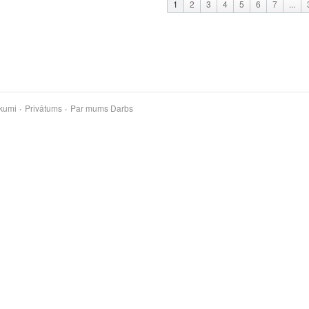
1
2
3
4
5
6
7
...
kumi
Privātums
Par mums
Darbs