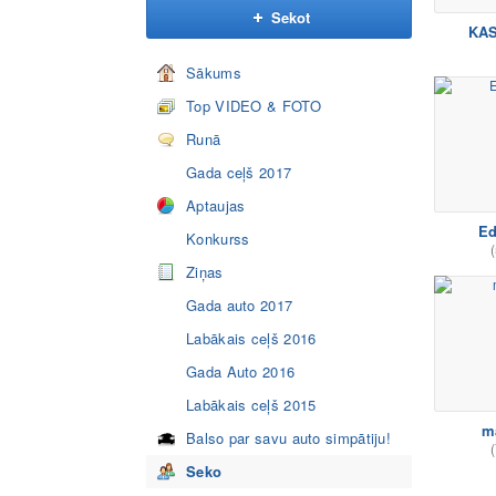
Sekot
KA
Sākums
Top VIDEO & FOTO
Runā
Gada ceļš 2017
Aptaujas
Ed
Konkurss
(
Ziņas
Gada auto 2017
Labākais ceļš 2016
Gada Auto 2016
Labākais ceļš 2015
m
Balso par savu auto simpātiju!
(
Seko