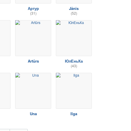
Артур
Jānis
(31)
(52)
Artūrs
ЮлЕньКа
(43)
Una
Ilga