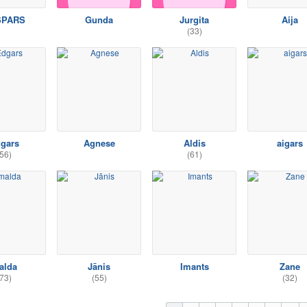
SPARS
Gunda
Jurgita
Aija
(33)
gars
Agnese
Aldis
aigars
56)
(61)
alda
Jānis
Imants
Zane
73)
(55)
(32)