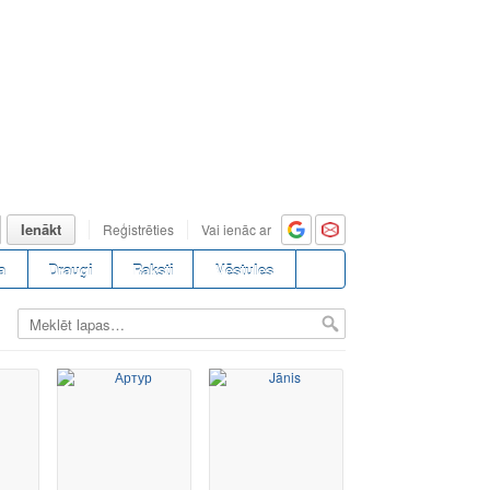
Ienākt
Reģistrēties
Vai ienāc ar
a
Draugi
Raksti
Vēstules