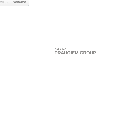
3908
nākamā