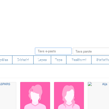
pēles
D-biedri
Lapas
Tops
Pasākumi
Statistik