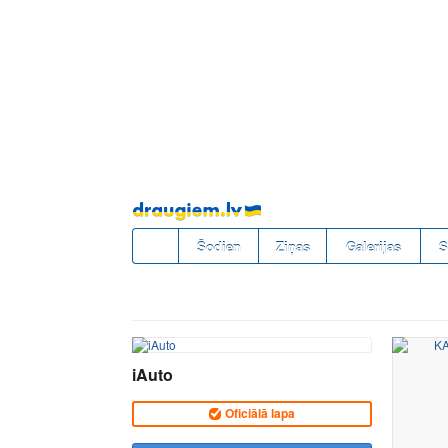
Pāriet
uz
saturu
Šodien
Ziņas
Galerijas
S
iAuto
Oficiālā lapa