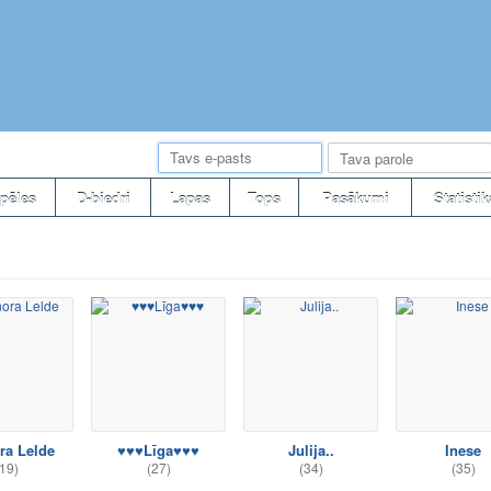
pēles
D-biedri
Lapas
Tops
Pasākumi
Statistik
ra Lelde
♥♥♥Līga♥♥♥
Julija..
Inese
19)
(27)
(34)
(35)