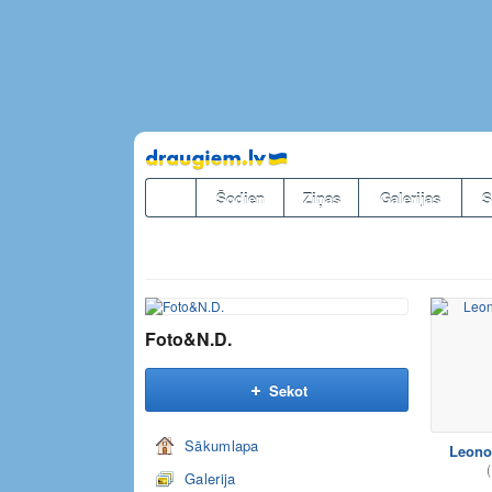
Pāriet
uz
saturu
Šodien
Ziņas
Galerijas
S
Foto&N.D.
Sekot
Sākumlapa
Leono
(
Galerija