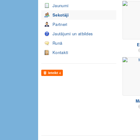
Jaunumi
Sekotāji
Partneri
Jautājumi un atbildes
Runā
E
(
Kontakti
Ieteikt
4
M
(