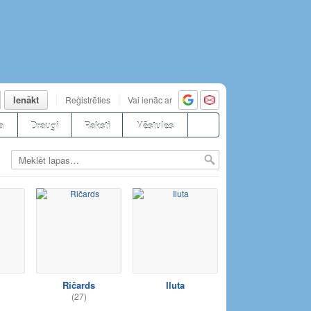
Ienākt
Reģistrēties
Vai ienāc ar
a
Draugi
Raksti
Vēstules
Ričards
Iluta
(27)