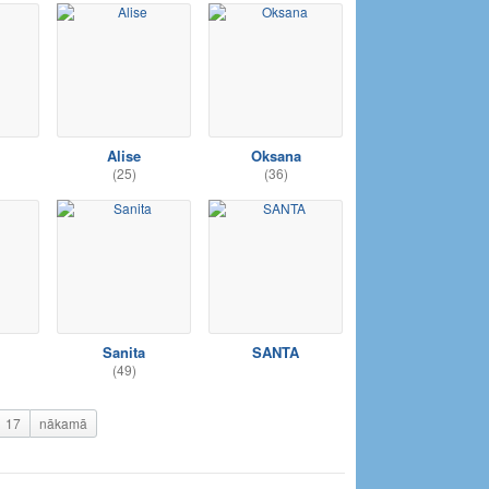
Alise
Oksana
(25)
(36)
Sanita
SANTA
(49)
17
nākamā