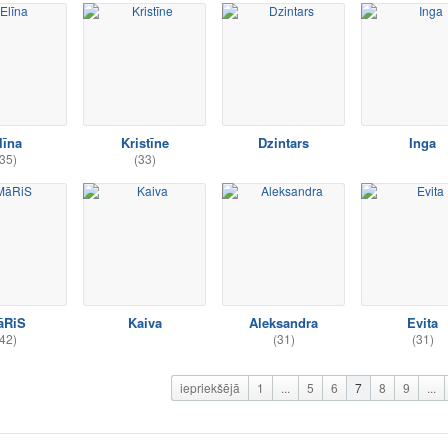
līna
Kristīne
Dzintars
Inga
35)
(33)
āRiS
Kaiva
Aleksandra
Evita
42)
(31)
(31)
iepriekšējā
1
...
5
6
7
8
9
...