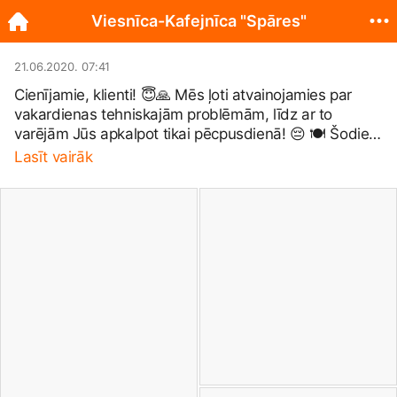
Viesnīca-Kafejnīca "Spāres"
21.06.2020. 07:41
Cienījamie, klienti! 😇🙏 Mēs ļoti atvainojamies par
vakardienas tehniskajām problēmām, līdz ar to
varējām Jūs apkalpot tikai pēcpusdienā! 😔 🍽 Šodien,
21.06., strādājam bez aizķeršanās no 12:00 līdz
Lasīt vairāk
19:00! 🍽 Galdiņu rezervācijai zvanīt 25125162! 🍽 Uz
tikšanos!
#hotelspares