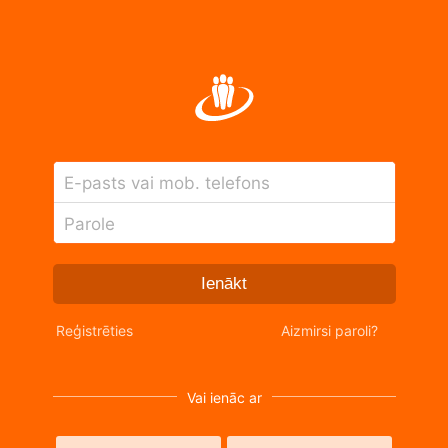
E-pasts vai mob. telefons
Parole
Ienākt
Reģistrēties
Aizmirsi paroli?
Vai ienāc ar