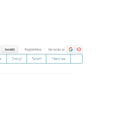
Ienākt
Reģistrēties
Vai ienāc ar
a
Draugi
Raksti
Vēstules