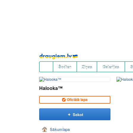
Pāriet
uz
saturu
Šodien
Ziņas
Galerijas
S
Halooka™
Oficiālā lapa
Sekot
Sākumlapa