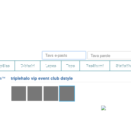
pēles
D-biedri
Lapas
Tops
Pasākumi
Statistik
triplehalo vip event club dstyle