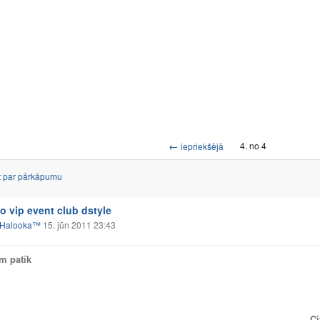
←
4. no 4
iepriekšējā
t par pārkāpumu
lo vip event club dstyle
Halooka™
15. jūn 2011 23:43
am patīk
Ci