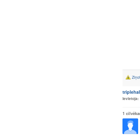
Ziņo
tripleha
Ievietoja:
1 cilvēk